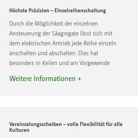
Das vereinzelte Korn präzise geschossen
Höchste Präzision – Einzelreihenschaltung
Sobald das vereinzelte Korn die Schussstrecke
Durch die Möglichkeit der einzelnen
erreicht, wird der Anpressdruck durch die
Ansteuerung der Säagregate lässt sich mit
Lochbedeckungsrolle unterbrochen und das
dem elektrischen Antrieb jede Reihe einzeln
Korn wird – am Optogeber vorbei – in die
anschalten und abschalten. Dies hat
Schussstrecke geschossen und gelangt so in
besonders in Keilen und am Vorgewende
die Erde.
Vorteile.
Weitere Informationen +
Optogeber mit Infrarotsensor – verlässliche
Überwachung „Korn für Korn“
Der Herzschlag der Precea – das Schießen des
vereinzelten Korns – wird durch den
Vereinzelungsscheiben – volle Flexibilität für alle
Infrarotsensor des Optogeber registriert und
Kulturen