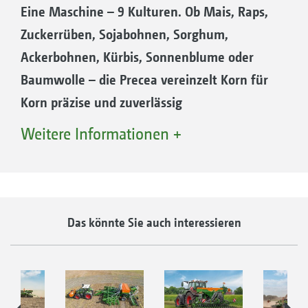
als Signal in das AmaTron 4 übertragen. Hier
Eine Maschine – 9 Kulturen. Ob Mais, Raps,
wird es z.B. für die intelligente
Zuckerrüben, Sojabohnen, Sorghum,
Abstreiferfernverstellung SmartControl
Ackerbohnen, Kürbis, Sonnenblume oder
verarbeitet.
Baumwolle – die Precea vereinzelt Korn für
Korn präzise und zuverlässig
Immer komplexere Fruchtfolgen halten Einzug
Weitere Informationen +
in die Landwirtschaft. Oft muss eine
Anpassung an Bodenverhältnisse, tatsächliche
Nährstoffzehrung oder Nährstofffreisetzung
der Vorkulturen, Saatmenge,
Das könnte Sie auch interessieren
Wetterveränderungen und
Klimaveränderungen, Ernährungstrends und
Marktchancen auch kurzfristig erfolgen. Die
eine Konstante: Die präzise Vereinzelung der