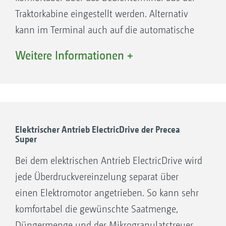
Traktorkabine eingestellt werden. Alternativ
kann im Terminal auch auf die automatische
Der Clou
Abstreifereinstellung SmartControl umgestellt
Weitere Informationen +
werden.
SmartControl – Automatische
Abstreifereinstellung der Precea Super
Um den Fahrer zu entlasten und ungewollte
Elektrischer Antrieb ElectricDrive der Precea
Super
Fehlstellen und Doppelstellen zu vermeiden,
bietet AMAZONE die automatische
Bei dem elektrischen Antrieb ElectricDrive wird
Abstreifereinstellung SmartControl für die
jede Überdruckvereinzelung separat über
1. Mitdrehende Vereinzelungsdruckkammer
Precea Super an.
einen Elektromotor angetrieben. So kann sehr
2. Vereinzelungsscheibe
Ihre Vorteile:
komfortabel die gewünschte Saatmenge,
Dank des cleveren Aufbaus der
Entlastung des Fahrers, da SmartControl die
Düngermenge und der Mikrogranulatstreuer