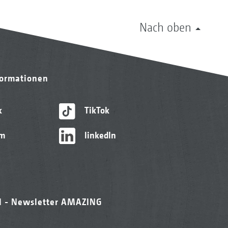
Nach oben
formationen
k
TikTok
am
linkedIn
l - Newsletter AMAZING