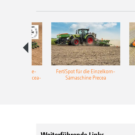
AZONE Anhänge-
FertiSpot für die Einzelkorn-
Sämaschine Precea-
Sämaschine Precea
TCC
Weiterführende Links