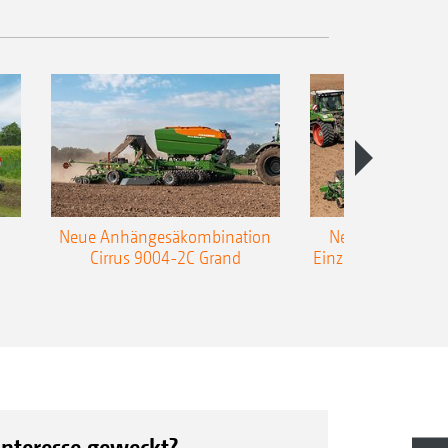
Neue Anhängesäkombination
Neue AMAZONE 
Cirrus 9004-2C Grand
Einzelkorn-Sämasc
TCC
Interesse geweckt?