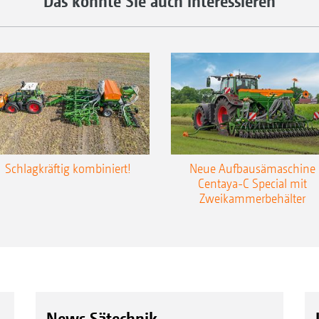
Das könnte Sie auch interessieren
Schlagkräftig kombiniert!
Neue Aufbausämaschine
Centaya-C Special mit
Zweikammerbehälter
News Sätechnik