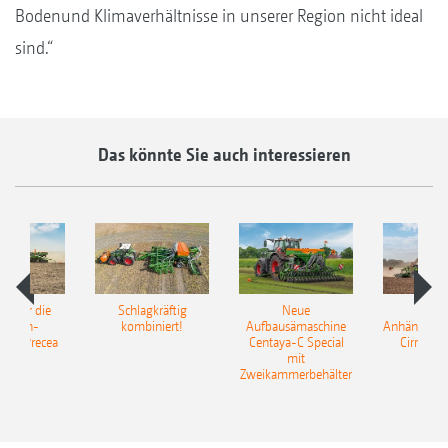
Bodenund Klimaverhältnisse in unserer Region nicht ideal
sind.“
Das könnte Sie auch interessieren
pot für die
Schlagkräftig
Neue
Neu
elkorn-
kombiniert!
Aufbausämaschine
Anhängesäk
ine Precea
Centaya-C Special
Cirrus 9
mit
Gra
Zweikammerbehälter