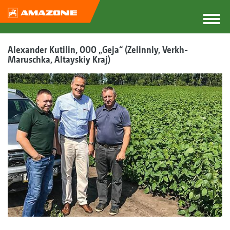
Alexander Kutilin, OOO „Geja“ (Zelinniy, Verkh-
Maruschka, Altayskiy Kraj)