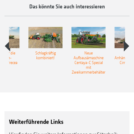
Das könnte Sie auch interessieren
pot für die
Schlagkräftig
Neue
Neu
elkorn-
kombiniert!
Aufbausämaschine
Anhängesäk
ine Precea
Centaya-C Special
Cirrus 9
mit
Gra
Zweikammerbehälter
Weiterführende Links