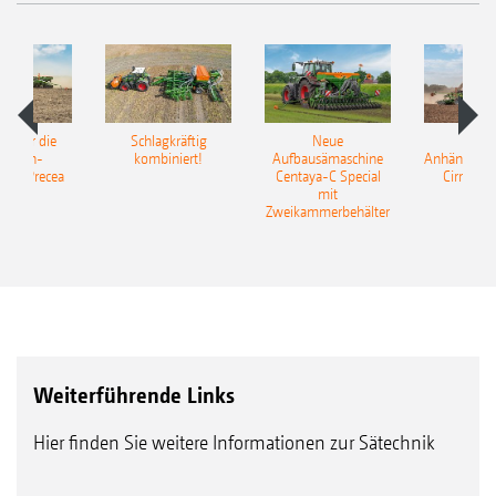
pot für die
Schlagkräftig
Neue
Neu
elkorn-
kombiniert!
Aufbausämaschine
Anhängesäk
ine Precea
Centaya-C Special
Cirrus 9
mit
Gra
Zweikammerbehälter
Weiterführende Links
Hier finden Sie weitere Informationen zur Sätechnik