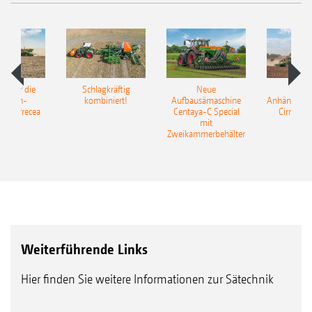
pot für die
Schlagkräftig
Neue
Neu
elkorn-
kombiniert!
Aufbausämaschine
Anhängesäk
ine Precea
Centaya-C Special
Cirrus 9
mit
Gra
Zweikammerbehälter
Weiterführende Links
Hier finden Sie weitere Informationen zur Sätechnik