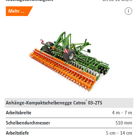
Mehr ...
i
+
Anhänge-Kompaktscheibenegge Catros
03-2TS
Arbeitsbreite
4 m - 7 m
Scheibendurchmesser
510 mm
Arbeitstiefe
5 cm - 14 cm