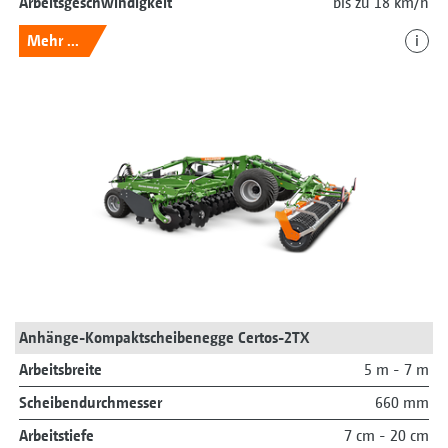
Arbeitsgeschwindigkeit
bis zu 18 km/h
Mehr ...
i
Anhänge-Kompaktscheibenegge Certos-2TX
Arbeitsbreite
5 m - 7 m
Scheibendurchmesser
660 mm
Arbeitstiefe
7 cm - 20 cm