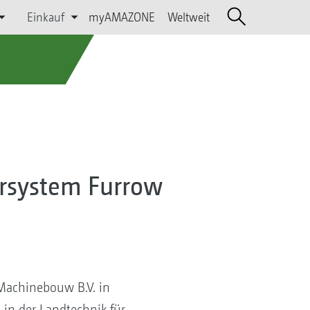
Einkauf
myAMAZONE
Weltweit
ersystem Furrow
achinebouw B.V. in
in der Landtechnik für