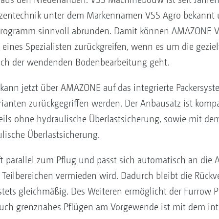
alzentechnik unter dem Markennamen VSS Agro bekannt u
ogramm sinnvoll abrunden. Damit können AMAZONE Ve
ines Spezialisten zurückgreifen, wenn es um die geziel
ach der wendenden Bodenbearbeitung geht.
 kann jetzt über AMAZONE auf das integrierte Packersyst
ianten zurückgegriffen werden. Der Anbausatz ist kompa
weils ohne hydraulische Überlastsicherung, sowie mit de
lische Überlastsicherung.
ft parallel zum Pflug und passt sich automatisch an die 
Teilbereichen vermieden wird. Dadurch bleibt die Rückv
stets gleichmäßig. Des Weiteren ermöglicht der Furrow Pr
Auch grenznahes Pflügen am Vorgewende ist mit dem int