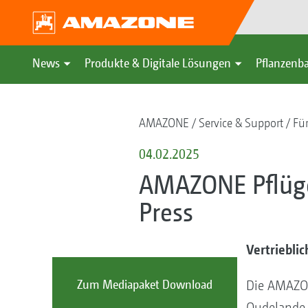
News
Produkte & Digitale Lösungen
Pflanzenba
AMAZONE
Service & Support
Fü
04.02.2025
AMAZONE Pflüge 
Press
Vertriebl
Zum Mediapaket Download
Die AMAZON
Oudelande 