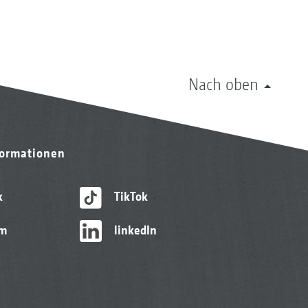
Nach oben
formationen
k
TikTok
am
linkedIn