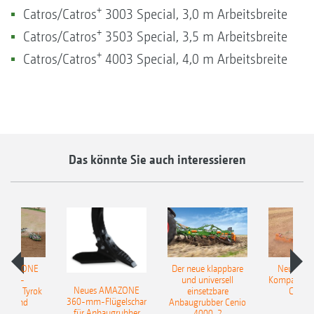
+
Catros/Catros
3003 Special, 3,0 m Arbeitsbreite
+
Catros/Catros
3503 Special, 3,5 m Arbeitsbreite
+
Catros/Catros
4003 Special, 4,0 m Arbeitsbreite
Das könnte Sie auch interessieren
 AMAZONE
Der neue klappbare
Neue AM
sattel-
und universell
Kompaktsch
Neues AMAZONE
pflug Tyrok
einsetzbare
Catros
360-mm-Flügelschar
 Onland
Anbaugrubber Cenio
für Anbaugrubber
4000-2