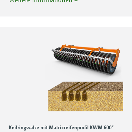
Bodenbedeckung und Schutz vor Überhitzen
oder Austrocknen des Bodens, sowie vor
Erosion.
Der Neigungswinkel des dreireihigen
Striegels kann während der Fahrt von der
Traktorkabine aus eingestellt werden.
Der Striegel ist optional auch in einer HD-
Variante erhältlich, für noch höhere
Standzeiten.
Für alle Maschinen
Keilringwalze mit Matrixreifenprofil KWM 600*