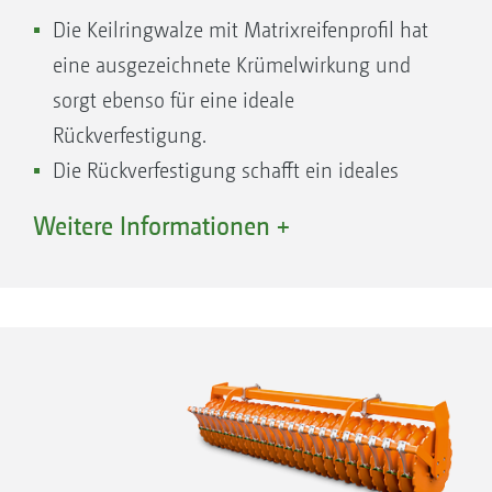
Die Keilringwalze mit Matrixreifenprofil hat
eine ausgezeichnete Krümelwirkung und
sorgt ebenso für eine ideale
Rückverfestigung.
Die Rückverfestigung schafft ein ideales
Saatbett für die Hauptkultur oder ein
Weitere Informationen +
Scheinsaatbett für Ausfallgetreide und
Unkräuter wie Ackerfuchsschwanz oder
Windhalm, die in einem zweiten
Bearbeitungsschritt mit der TopCut oder
Cobra mechanisch nach der Keimung
bekämpft werden können.
Ebenso verringert die Rückverfestigung ein
Austrocknen der gelockerten, obersten