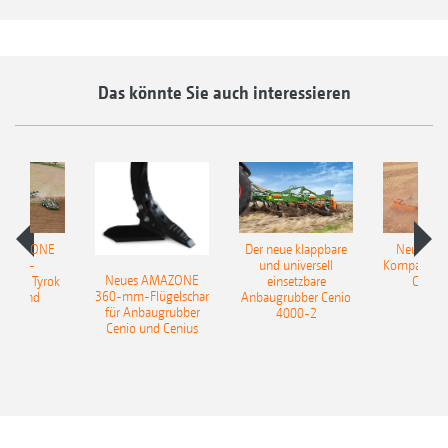
Scheinsaatbett für Ausfallgetreide und
Unkräuter wie Ackerfuchsschwanz oder
Windhalm, die in einem zweiten
Das könnte Sie auch interessieren
Bearbeitungsschritt mit der TopCut nach der
Keimung mechanisch bekämpft werden
können.
Ebenso verringert die Rückverfestigung die
Austrocknung der gelockerten, obersten
 AMAZONE
Der neue klappbare
Neue AM
Bodenschicht.
sattel-
und universell
Kompaktsch
Neues AMAZONE
pflug Tyrok
einsetzbare
Catros
Ideal für Standorte mit schweren oder
360-mm-Flügelschar
 Onland
Anbaugrubber Cenio
für Anbaugrubber
4000-2
steinigen Böden geeignet.
Cenio und Cenius
Für TopCut 12000-2T
*Keilringwalze mit Matrixreifenprofil und Disc-