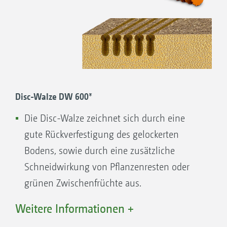
Bodenschicht.
Ideal für Standorte mit mittleren Böden
geeignet
Für TopCut 12000-2T
Disc-Walze DW 600*
*Keilringwalze mit Matrixreifenprofil und Disc-
Walze nicht in Kombination mit Vorwerkzeug
Die Disc-Walze zeichnet sich durch eine
gute Rückverfestigung des gelockerten
Bodens, sowie durch eine zusätzliche
Schneidwirkung von Pflanzenresten oder
grünen Zwischenfrüchte aus.
Die Rückverfestigung schafft ein ideales
Weitere Informationen +
Saatbett für die Hauptkultur oder ein