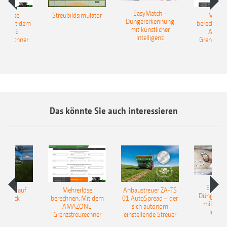
EasyMatch –
rerlöse
Streubildsimulator
Mehrer
Düngererkennung
en: Mit dem
berechnen:
mit künstlicher
AZONE
AMAZ
Intelligenz
reurechner
Grenzstre
Das könnte Sie auch interessieren
EasyMa
TILLE auf
Mehrerlöse
Anbaustreuer ZA-TS
Düngerer
pfdruck
berechnen: Mit dem
01 AutoSpread – der
mit künst
AMAZONE
sich autonom
Intelli
Grenzstreurechner
einstellende Streuer