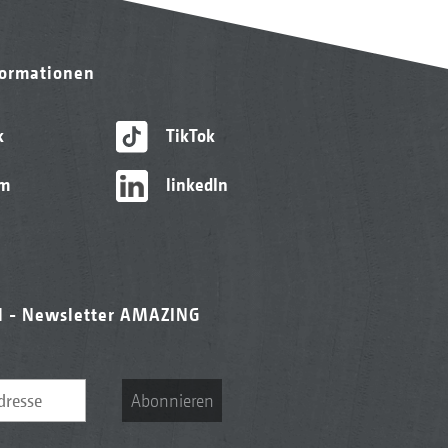
formationen
k
TikTok
am
linkedIn
l - Newsletter AMAZING
Abonnieren