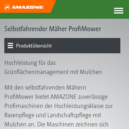
Selbstfahrender Mäher ProfiMower
Produktübersicht
Konzept | Vorteile
Mähwerk
Fahrwerk | Antrieb | Motor
Bedienung | Steuerung
Ausstattung
Hochleistung für das
Grünflächenmanagement mit Mulchen
Mit den selbstfahrenden Mähern
ProfiMower bietet AMAZONE zuverlässige
Profimaschinen der Hochleistungsklasse zur
Rasenpflege und Landschaftspflege mit
Mulchen an. Die Maschinen zeichnen sich