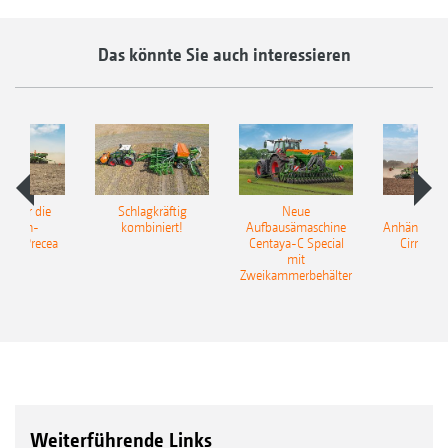
Das könnte Sie auch interessieren
pot für die
Schlagkräftig
Neue
Neu
elkorn-
kombiniert!
Aufbausämaschine
Anhängesäk
ine Precea
Centaya-C Special
Cirrus 9
mit
Gra
Zweikammerbehälter
Weiterführende Links