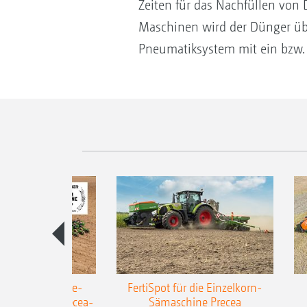
Zeiten für das Nachfüllen von
Maschinen wird der Dünger übe
Pneumatiksystem mit ein bzw. 
AZONE Anhänge-
FertiSpot für die Einzelkorn-
Sämaschine Precea-
Sämaschine Precea