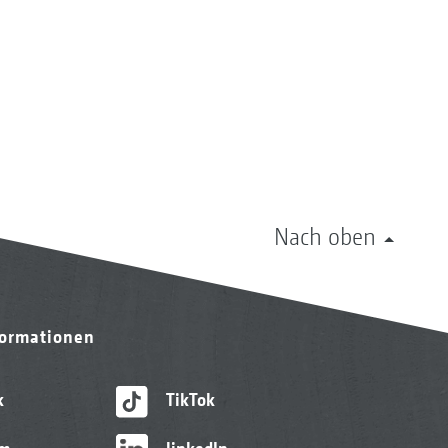
Nach oben
formationen
k
TikTok