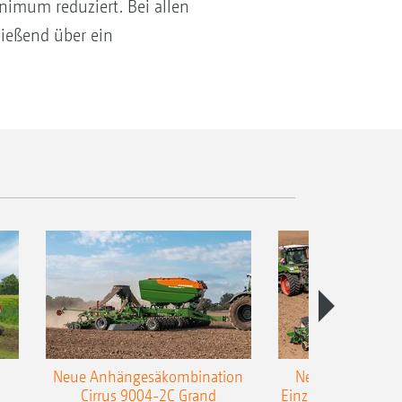
nimum reduziert. Bei allen
ießend über ein
Neue Anhängesäkombination
Neue AMAZONE 
Cirrus 9004-2C Grand
Einzelkorn-Sämasc