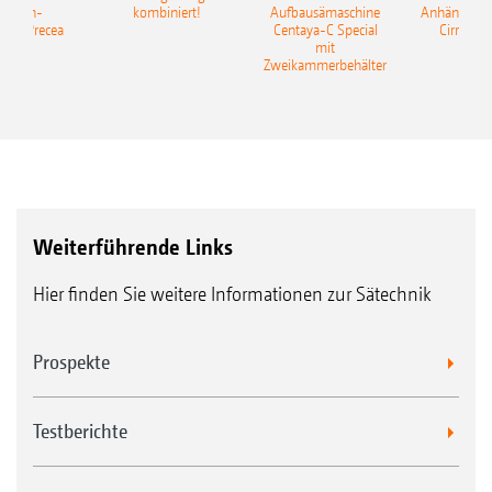
elkorn-
kombiniert!
Aufbausämaschine
Anhängesäk
ine Precea
Centaya-C Special
Cirrus 9
mit
Gra
Zweikammerbehälter
Weiterführende Links
Hier finden Sie weitere Informationen zur Sätechnik
Prospekte
Testberichte