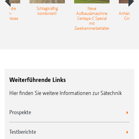
pot für die
Schlagkräftig
Neue
Neu
elkorn-
kombiniert!
Aufbausämaschine
Anhängesäk
ine Precea
Centaya-C Special
Cirrus 9
mit
Gra
Zweikammerbehälter
Weiterführende Links
Hier finden Sie weitere Informationen zur Sätechnik
Prospekte
Testberichte