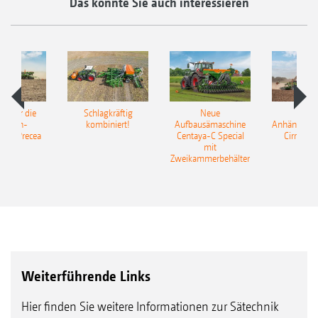
Das könnte Sie auch interessieren
pot für die
Schlagkräftig
Neue
Neu
elkorn-
kombiniert!
Aufbausämaschine
Anhängesäk
ine Precea
Centaya-C Special
Cirrus 9
mit
Gra
Zweikammerbehälter
Weiterführende Links
Hier finden Sie weitere Informationen zur Sätechnik