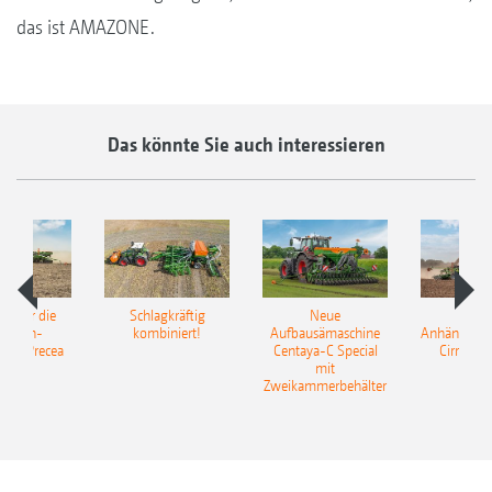
das ist AMAZONE.
Das könnte Sie auch interessieren
pot für die
Schlagkräftig
Neue
Neu
elkorn-
kombiniert!
Aufbausämaschine
Anhängesäk
ine Precea
Centaya-C Special
Cirrus 9
mit
Gra
Zweikammerbehälter