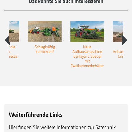
Das könnte Sie auch interessieren
pot für die
Schlagkräftig
Neue
Neu
elkorn-
kombiniert!
Aufbausämaschine
Anhängesäk
ine Precea
Centaya-C Special
Cirrus 9
mit
Gra
Zweikammerbehälter
Weiterführende Links
Hier finden Sie weitere Informationen zur Sätechnik