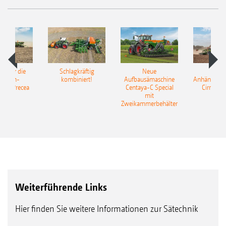
pot für die
Schlagkräftig
Neue
Neu
elkorn-
kombiniert!
Aufbausämaschine
Anhängesäk
ine Precea
Centaya-C Special
Cirrus 9
mit
Gra
Zweikammerbehälter
Weiterführende Links
Hier finden Sie weitere Informationen zur Sätechnik