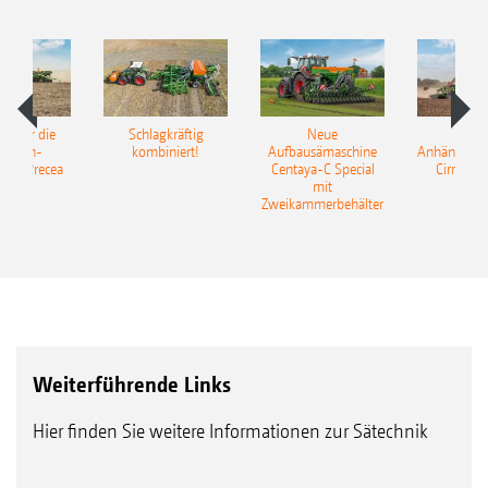
pot für die
Schlagkräftig
Neue
Neu
elkorn-
kombiniert!
Aufbausämaschine
Anhängesäk
ine Precea
Centaya-C Special
Cirrus 9
mit
Gra
Zweikammerbehälter
Weiterführende Links
Hier finden Sie weitere Informationen zur Sätechnik