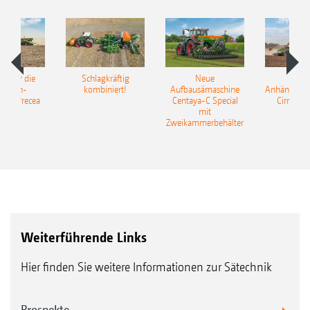
pot für die
Schlagkräftig
Neue
Neu
elkorn-
kombiniert!
Aufbausämaschine
Anhängesäk
ine Precea
Centaya-C Special
Cirrus 9
mit
Gra
Zweikammerbehälter
Weiterführende Links
Hier finden Sie weitere Informationen zur Sätechnik
Prospekte