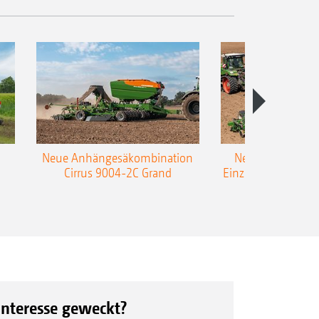
Neue Anhängesäkombination
Neue AMAZONE 
Cirrus 9004-2C Grand
Einzelkorn-Sämasc
TCC
Interesse geweckt?