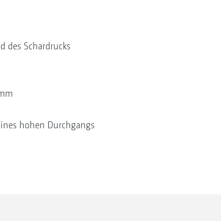
nd des Schardrucks
amm
 eines hohen Durchgangs