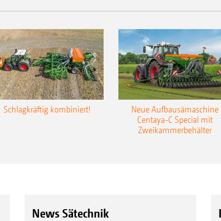
Schlagkräftig kombiniert!
Neue Aufbausämaschine
Centaya-C Special mit
Zweikammerbehälter
News Sätechnik