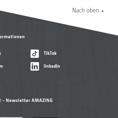
Nach oben
formationen
k
TikTok
am
linkedIn
l - Newsletter AMAZING