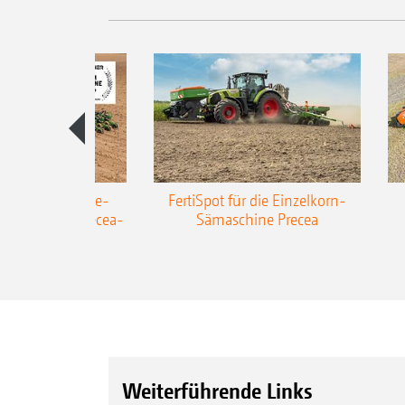
AZONE Anhänge-
FertiSpot für die Einzelkorn-
Sämaschine Precea-
Sämaschine Precea
TCC
Weiterführende Links