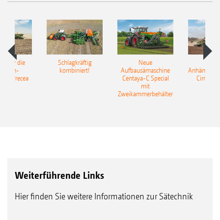
pot für die
Schlagkräftig
Neue
Neu
elkorn-
kombiniert!
Aufbausämaschine
Anhängesäk
ine Precea
Centaya-C Special
Cirrus 9
mit
Gra
Zweikammerbehälter
Weiterführende Links
Hier finden Sie weitere Informationen zur Sätechnik