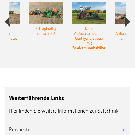
pot für die
Schlagkräftig
Neue
Neu
elkorn-
kombiniert!
Aufbausämaschine
Anhängesäk
ine Precea
Centaya-C Special
Cirrus 9
mit
Gra
Zweikammerbehälter
Weiterführende Links
Hier finden Sie weitere Informationen zur Sätechnik
Prospekte