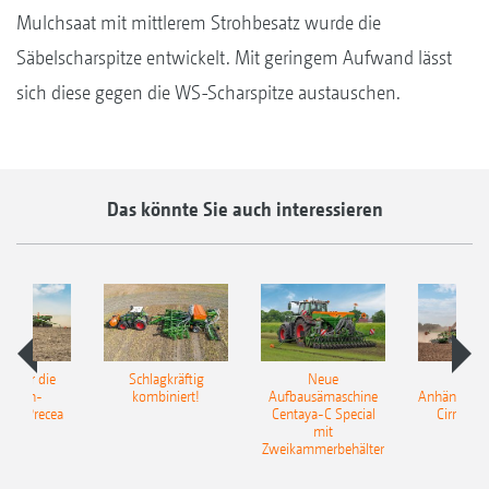
Mulchsaat mit mittlerem Strohbesatz wurde die
Säbelscharspitze entwickelt. Mit geringem Aufwand lässt
sich diese gegen die WS-Scharspitze austauschen.
Das könnte Sie auch interessieren
pot für die
Schlagkräftig
Neue
Neu
elkorn-
kombiniert!
Aufbausämaschine
Anhängesäk
ine Precea
Centaya-C Special
Cirrus 9
mit
Gra
Zweikammerbehälter