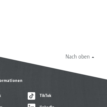
Nach oben
formationen
k
TikTok