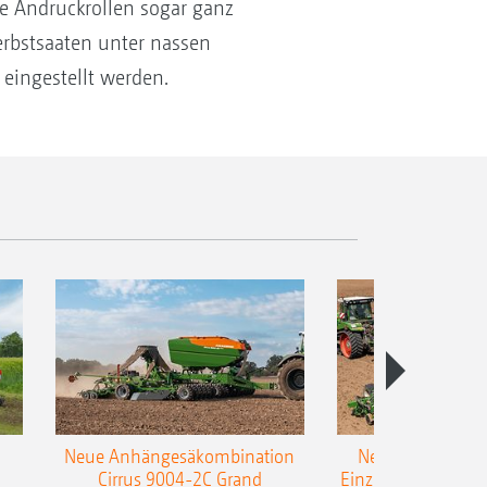
die Andruckrollen sogar ganz
erbstsaaten unter nassen
eingestellt werden.
Neue Anhängesäkombination
Neue AMAZONE 
Cirrus 9004-2C Grand
Einzelkorn-Sämasc