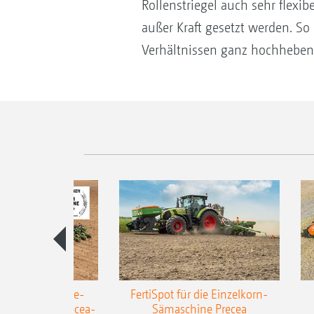
Rollenstriegel auch sehr flexib
außer Kraft gesetzt werden. So
Verhältnissen ganz hochheben. 
AZONE Anhänge-
FertiSpot für die Einzelkorn-
Sämaschine Precea-
Sämaschine Precea