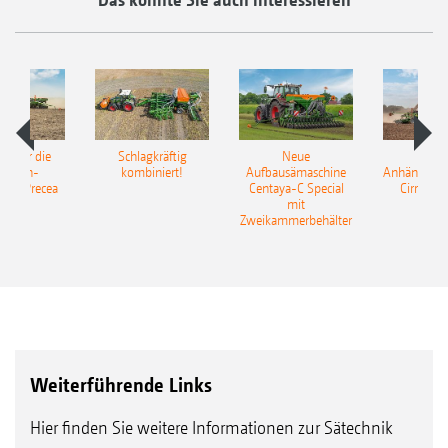
pot für die
Schlagkräftig
Neue
Neu
elkorn-
kombiniert!
Aufbausämaschine
Anhängesäk
ine Precea
Centaya-C Special
Cirrus 9
mit
Gra
Zweikammerbehälter
Weiterführende Links
Hier finden Sie weitere Informationen zur Sätechnik