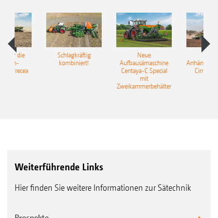
pot für die
Schlagkräftig
Neue
Neu
elkorn-
kombiniert!
Aufbausämaschine
Anhängesäk
ine Precea
Centaya-C Special
Cirrus 9
mit
Gra
Zweikammerbehälter
Weiterführende Links
Hier finden Sie weitere Informationen zur Sätechnik
Prospekte