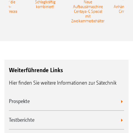
pot für die
Schlagkräftig
Neue
Neu
elkorn-
kombiniert!
Aufbausämaschine
Anhängesäk
ine Precea
Centaya-C Special
Cirrus 9
mit
Gra
Zweikammerbehälter
Weiterführende Links
Hier finden Sie weitere Informationen zur Sätechnik
Prospekte
Testberichte