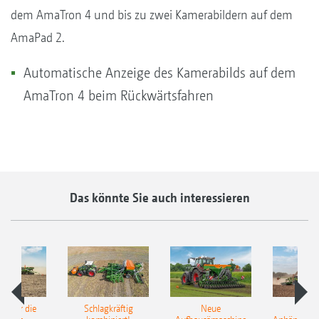
dem AmaTron 4 und bis zu zwei Kamerabildern auf dem
AmaPad 2.
Automatische Anzeige des Kamerabilds auf dem
AmaTron 4 beim Rückwärtsfahren
Das könnte Sie auch interessieren
pot für die
Schlagkräftig
Neue
Neu