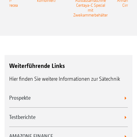
elkorn-
kombiniert!
Aufbausämaschine
Anhängesäk
ine Precea
Centaya-C Special
Cirrus 9
mit
Gra
Zweikammerbehälter
Weiterführende Links
Hier finden Sie weitere Informationen zur Sätechnik
Prospekte
Testberichte
AMAZONE FINANCE