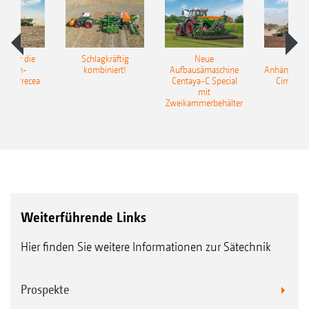
pot für die
Schlagkräftig
Neue
Neu
elkorn-
kombiniert!
Aufbausämaschine
Anhängesäk
ine Precea
Centaya-C Special
Cirrus 9
mit
Gra
Zweikammerbehälter
Weiterführende Links
Hier finden Sie weitere Informationen zur Sätechnik
Prospekte