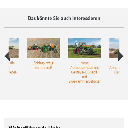
Das könnte Sie auch interessieren
pot für die
Schlagkräftig
Neue
Neu
elkorn-
kombiniert!
Aufbausämaschine
Anhängesäk
ine Precea
Centaya-C Special
Cirrus 9
mit
Gra
Zweikammerbehälter