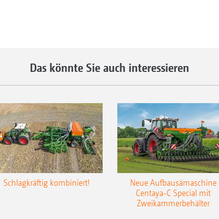
Das könnte Sie auch interessieren
Schlagkräftig kombiniert!
Neue Aufbausämaschine
Centaya-C Special mit
Zweikammerbehälter