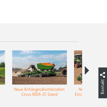
Kontakt
Neue Anhängesäkombination
Neue AMAZONE 
Cirrus 9004-2C Grand
Einzelkorn-Sämasc
TCC