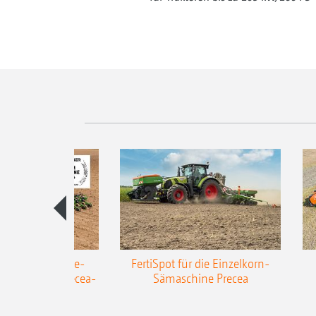
AZONE Anhänge-
FertiSpot für die Einzelkorn-
Sämaschine Precea-
Sämaschine Precea
TCC