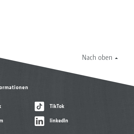
Nach oben
formationen
k
TikTok
am
linkedIn