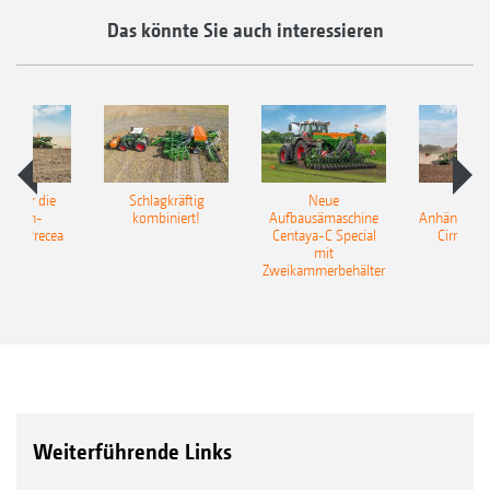
Das könnte Sie auch interessieren
pot für die
Schlagkräftig
Neue
Neu
elkorn-
kombiniert!
Aufbausämaschine
Anhängesäk
ine Precea
Centaya-C Special
Cirrus 9
mit
Gra
Zweikammerbehälter
Weiterführende Links