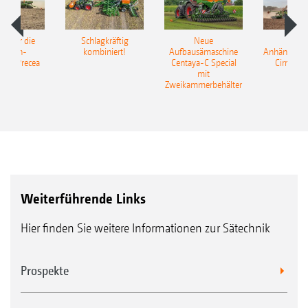
pot für die
Schlagkräftig
Neue
Neu
elkorn-
kombiniert!
Aufbausämaschine
Anhängesäk
ine Precea
Centaya-C Special
Cirrus 9
mit
Gra
Zweikammerbehälter
Weiterführende Links
Hier finden Sie weitere Informationen zur Sätechnik
Prospekte