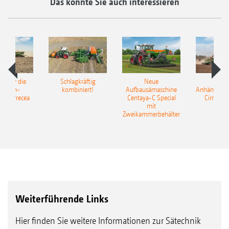
Das könnte Sie auch interessieren
pot für die
Schlagkräftig
Neue
Neu
elkorn-
kombiniert!
Aufbausämaschine
Anhängesäk
ine Precea
Centaya-C Special
Cirrus 9
mit
Gra
Zweikammerbehälter
Weiterführende Links
Hier finden Sie weitere Informationen zur Sätechnik