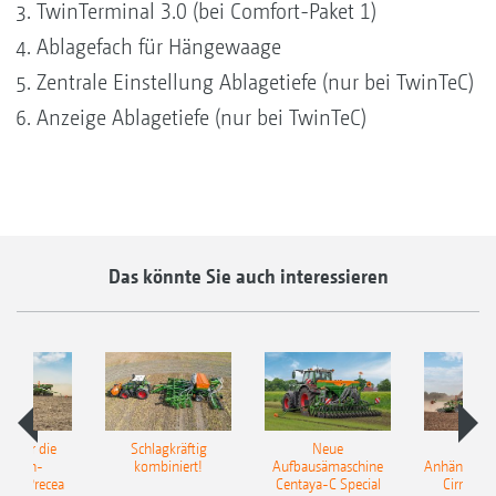
TwinTerminal 3.0 (bei Comfort-Paket 1)
Ablagefach für Hängewaage
Zentrale Einstellung Ablagetiefe (nur bei TwinTeC)
Anzeige Ablagetiefe (nur bei TwinTeC)
Das könnte Sie auch interessieren
pot für die
Schlagkräftig
Neue
Neu
elkorn-
kombiniert!
Aufbausämaschine
Anhängesäk
ine Precea
Centaya-C Special
Cirrus 9