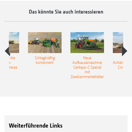
Das könnte Sie auch interessieren
pot für die
Schlagkräftig
Neue
Neu
elkorn-
kombiniert!
Aufbausämaschine
Anhängesäk
ine Precea
Centaya-C Special
Cirrus 9
mit
Gra
Zweikammerbehälter
Weiterführende Links