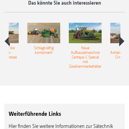
Das könnte Sie auch interessieren
pot für die
Schlagkräftig
Neue
Neu
elkorn-
kombiniert!
Aufbausämaschine
Anhängesäk
ine Precea
Centaya-C Special
Cirrus 9
mit
Gra
Zweikammerbehälter
Weiterführende Links
Hier finden Sie weitere Informationen zur Sätechnik