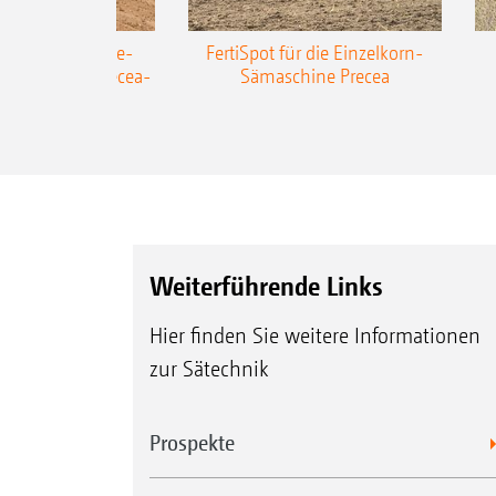
AZONE Anhänge-
FertiSpot für die Einzelkorn-
Sämaschine Precea-
Sämaschine Precea
TCC
Weiterführende Links
Hier finden Sie weitere Informationen
zur Sätechnik
Prospekte