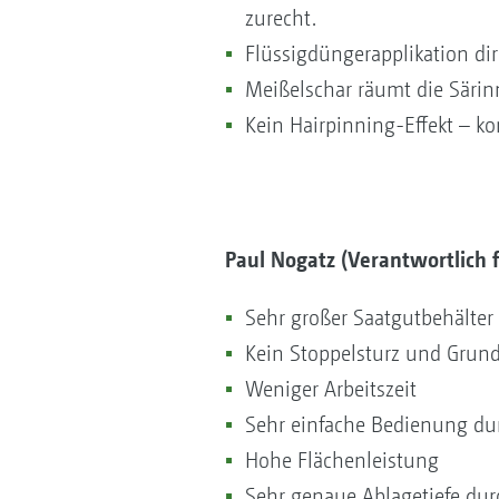
zurecht.
Flüssigdüngerapplikation di
Meißelschar räumt die Särin
Kein Hairpinning-Effekt – k
Paul Nogatz (Verantwortlich f
Sehr großer Saatgutbehälter 
Kein Stoppelsturz und Grun
Weniger Arbeitszeit
Sehr einfache Bedienung du
Hohe Flächenleistung
Sehr genaue Ablagetiefe dur