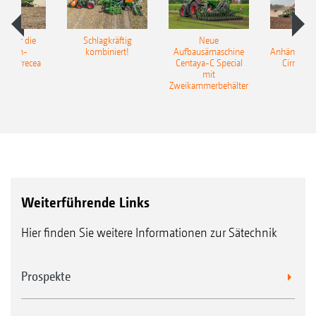
pot für die
Schlagkräftig
Neue
Neu
elkorn-
kombiniert!
Aufbausämaschine
Anhängesäk
ine Precea
Centaya-C Special
Cirrus 9
mit
Gra
Zweikammerbehälter
Weiterführende Links
Hier finden Sie weitere Informationen zur Sätechnik
Prospekte