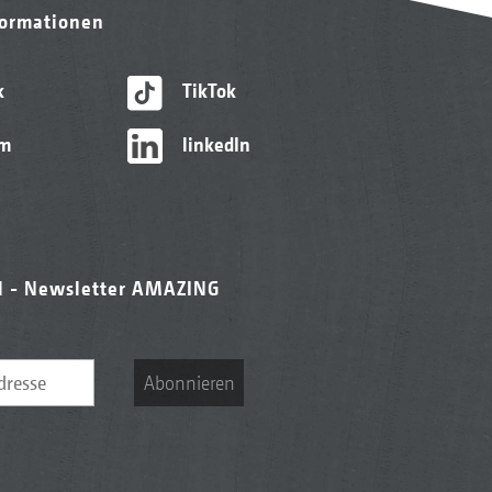
formationen
k
TikTok
am
linkedIn
l - Newsletter AMAZING
Abonnieren