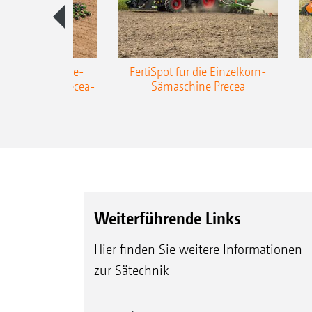
AZONE Anhänge-
FertiSpot für die Einzelkorn-
Sämaschine Precea-
Sämaschine Precea
TCC
Weiterführende Links
Hier finden Sie weitere Informationen
zur Sätechnik