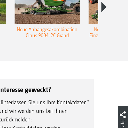
Neue Anhängesäkombination
Neue AMAZONE 
Cirrus 9004-2C Grand
Einzelkorn-Sämasc
TCC
Interesse geweckt?
Hinterlassen Sie uns Ihre Kontaktdaten*
und wir werden uns bei Ihnen
zurückmelden: