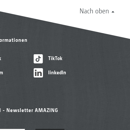
Nach oben
formationen
k
TikTok
am
linkedIn
l - Newsletter AMAZING