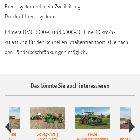
Bremssystem oder ein Zweileitungs-
Druckluftbremssystem.
Primera DMC 3000-C und 6000-2C: Eine 40 km/h-
Zulassung für den schnellen Straßentransport ist je nach
den Länderbeschränkungen möglich.
Das könnte Sie auch interessieren
pot für die
Schlagkräftig
Neue
Neu
elkorn-
kombiniert!
Aufbausämaschine
Anhängesäk