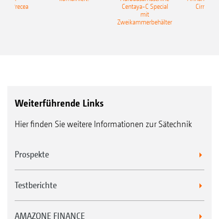
ine Precea
Centaya-C Special
Cirrus 9
mit
Gra
Zweikammerbehälter
Weiterführende Links
Hier finden Sie weitere Informationen zur Sätechnik
Prospekte
Testberichte
AMAZONE FINANCE