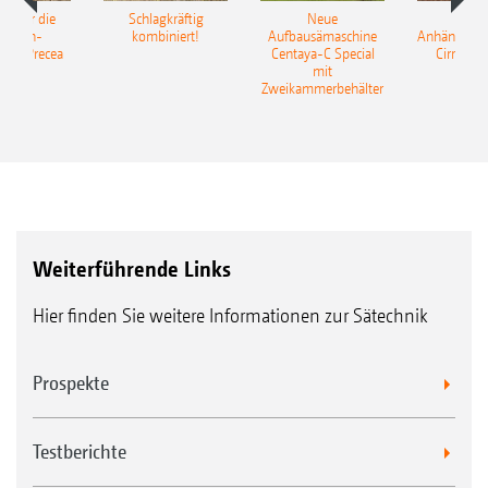
pot für die
Schlagkräftig
Neue
Neu
elkorn-
kombiniert!
Aufbausämaschine
Anhängesäk
ine Precea
Centaya-C Special
Cirrus 9
mit
Gra
Zweikammerbehälter
Weiterführende Links
Hier finden Sie weitere Informationen zur Sätechnik
Prospekte
Testberichte