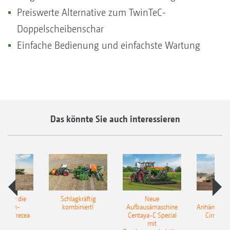
Preiswerte Alternative zum TwinTeC-
Doppelscheibenschar
Einfache Bedienung und einfachste Wartung
Das könnte Sie auch interessieren
pot für die
Schlagkräftig
Neue
Neu
elkorn-
kombiniert!
Aufbausämaschine
Anhängesäk
ine Precea
Centaya-C Special
Cirrus 9
mit
Gra