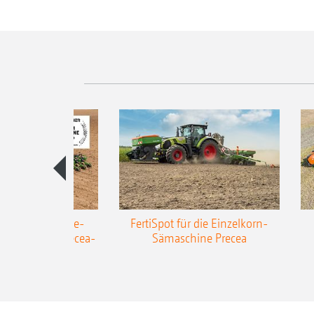
AZONE Anhänge-
FertiSpot für die Einzelkorn-
Sämaschine Precea-
Sämaschine Precea
TCC