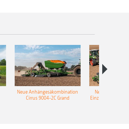
Neue Anhängesäkombination
Neue AMAZONE 
Cirrus 9004-2C Grand
Einzelkorn-Sämasc
TCC