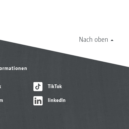
Nach oben
formationen
k
TikTok
am
linkedIn