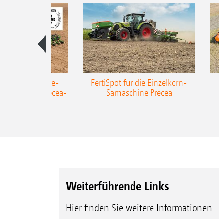
AZONE Anhänge-
FertiSpot für die Einzelkorn-
Sämaschine Precea-
Sämaschine Precea
TCC
Weiterführende Links
Hier finden Sie weitere Informationen