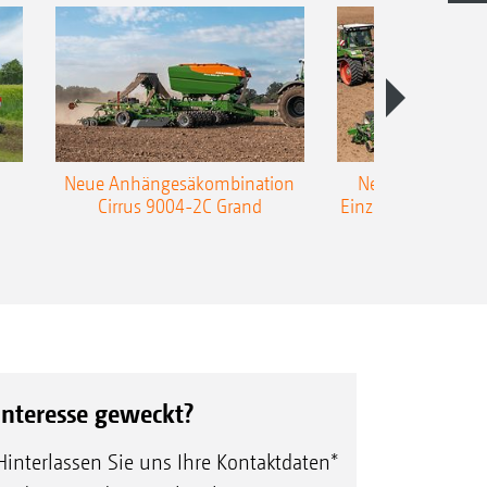
Neue Anhängesäkombination
Neue AMAZONE 
Cirrus 9004-2C Grand
Einzelkorn-Sämasc
TCC
Interesse geweckt?
Hinterlassen Sie uns Ihre Kontaktdaten*