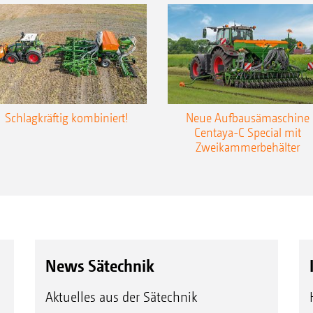
Schlagkräftig kombiniert!
Neue Aufbausämaschine
Centaya-C Special mit
Zweikammerbehälter
News Sätechnik
Aktuelles aus der Sätechnik